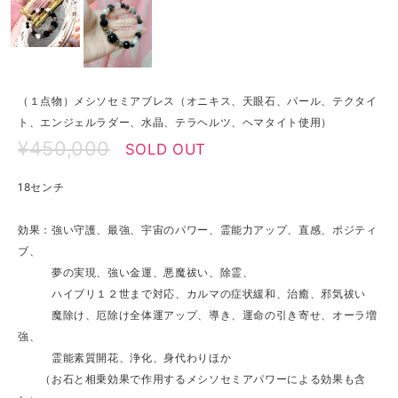
（１点物）メシソセミアブレス（オニキス、天眼石、パール、テクタイ
ト、エンジェルラダー、水晶、テラヘルツ、ヘマタイト使用）
¥450,000
SOLD OUT
18センチ
効果：強い守護、最強、宇宙のパワー、霊能力アップ、直感、ポジティ
ブ、
夢の実現、強い金運、悪魔祓い、除霊、
ハイブリ１２世まで対応、カルマの症状緩和、治癒、邪気祓い
魔除け、厄除け全体運アップ、導き、運命の引き寄せ、オーラ増
強、
霊能素質開花、浄化、身代わりほか
（お石と相乗効果で作用するメシソセミアパワーによる効果も含