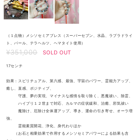
（１点物）メシソセミアブレス（スーパーセブン、水晶、ラブラドライ
ト、パール、テラヘルツ、ヘマタイト使用）
¥351,000
SOLD OUT
17センチ
効果：スピリチュアル、第六感、最強、宇宙のパワー、霊能力アップ、
癒し、直感、ポジティブ、
守護、夢の実現、マイナスな感情を取り除く、悪魔祓い、除霊、
ハイブリ１２世まで対応、カルマの症状緩和、治癒、邪気祓い
魔除け、厄除け全体運アップ、導き、運命の引き寄せ、オーラ増
強、
霊能素質開花、浄化、身代わりほか
（お石と相乗効果で作用するメシソセミアパワーによる効果も含