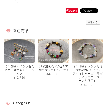
Save
通報する
関連商品
（１点物）メシソセミ
(１点物)メシソセミア
（１点物）メシソセミ
アクリスマスチャーム
神話ブレス(アヌビス)
ア神話ブレス（ガイ
ピン
ア）（トパーズ、ラダ
¥487,500
ー、ティファニースト
¥12,750
ーン他使用）
¥150,000
Category