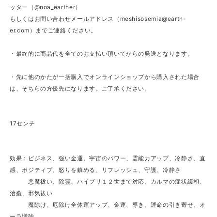
ッター（@noa_earther）
もしくはお問い合わせメールアドレス（
meshisosemia@earth-
er.com
）までご連絡ください。
・最終的に商品代を全てのお支払い頂いてからの発送となります。
・先に他のかたが一括購入でオンラインショップから購入された場合
は、そちらの方優先になります。ご了承ください。
17センチ
効果：ビジネス、強い金運、宇宙のパワー、霊能力アップ、冷静さ、直
感、ポジティブ、怒りを鎮める、リフレッシュ、守護、冷静さ
悪魔祓い、除霊、ハイブリ１２世まで対応、カルマの症状緩和、
治癒、邪気祓い
魔除け、厄除け全体運アップ、金運、導き、運命の引き寄せ、オ
ーラ増強、