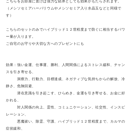
こちらをお部屋に置けば強力な結界としても効果がもたらされます。
（メシソセミアハーバリウムやメシソセミア入り水晶玉などと同様で
す）
こちらのセットのみでハイブリッド１２世程度まで防ぐに相当するパワ
ー量が入ります。
ご自宅のお守りや大切な方へのプレゼントにも
効果：強い金運、仕事運、勝利、人間関係によるストレス緩和、チャン
スを引き寄せる、
洞察力、行動力、目標達成、ネガティブな気持ちからの解放、冷
静さ、危険回避、
潜在意識を引き起こす、ひらめき、金運を引き寄せる、お金に好
かれる、
対人関係の向上、霊性、コミュニケーション、社交性、インスピ
レーション、
悪魔祓い、除霊、守護、ハイブリッド１２世程度まで、カルマの
症状緩和、