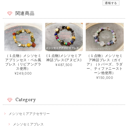
通報する
関連商品
（１点物）メシソセミ
(１点物)メシソセミア
（１点物）メシソセミ
アプリンセス・ベル風
神話ブレス(アヌビス)
ア神話ブレス（ガイ
ブレス（リビアングラ
ア）（トパーズ、ラダ
¥487,500
ス使用）
ー、ティファニースト
ーン他使用）
¥249,000
¥150,000
Category
メシソセミアアクセサリー
メシソセミアブレス