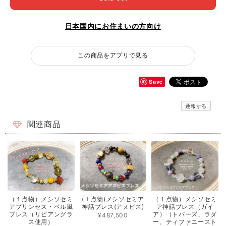
日本国内にお住まいの方向け
この商品をアプリで見る
Save
通報する
関連商品
（１点物）メシソセミ
(１点物)メシソセミア
（１点物）メシソセミ
アプリンセス・ベル風
神話ブレス(アヌビス)
ア神話ブレス（ガイ
ブレス（リビアングラ
ア）（トパーズ、ラダ
¥487,500
ス使用）
ー、ティファニースト