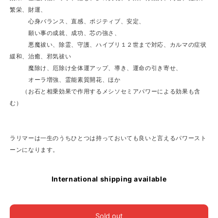
繁栄、財運、
心身バランス、直感、ポジティブ、安定、
願い事の成就、成功、芯の強さ、
悪魔祓い、除霊、守護、ハイブリ１２世まで対応、カルマの症状
緩和、治癒、邪気祓い
魔除け、厄除け全体運アップ、導き、運命の引き寄せ、
オーラ増強、霊能素質開花、ほか
（お石と相乗効果で作用するメシソセミアパワーによる効果も含
む）
ラリマーは一生のうちひとつは持っておいても良いと言えるパワースト
ーンになります。
International shipping available
Sold out