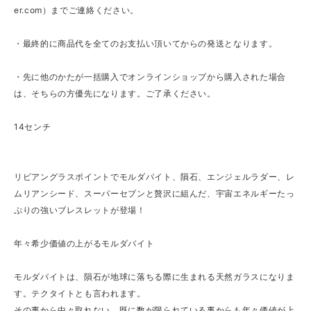
er.com
）までご連絡ください。
・最終的に商品代を全てのお支払い頂いてからの発送となります。
・先に他のかたが一括購入でオンラインショップから購入された場合
は、そちらの方優先になります。ご了承ください。
14センチ
リビアングラスポイントでモルダバイト、隕石、エンジェルラダー、レ
ムリアンシード、スーパーセブンと贅沢に組んだ、宇宙エネルギーたっ
ぷりの強いブレスレットが登場！
年々希少価値の上がるモルダバイト
モルダバイトは、隕石が地球に落ちる際に生まれる天然ガラスになりま
す。テクタイトとも言われます。
その事から中々取れない、既に数が限られている事からも年々価値が上