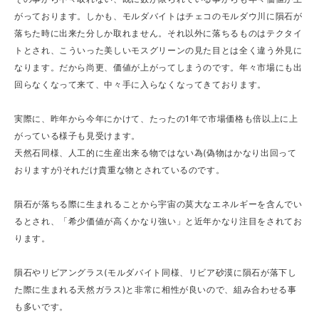
がっております。しかも、モルダバイトはチェコのモルダウ川に隕石が
落ちた時に出来た分しか取れません。それ以外に落ちるものはテクタイ
トとされ、こういった美しいモスグリーンの見た目とは全く違う外見に
なります。だから尚更、価値が上がってしまうのです。年々市場にも出
回らなくなって来て、中々手に入らなくなってきております。
実際に、昨年から今年にかけて、たったの1年で市場価格も倍以上に上
がっている様子も見受けます。
天然石同様、人工的に生産出来る物ではない為(偽物はかなり出回って
おりますが)それだけ貴重な物とされているのです。
隕石が落ちる際に生まれることから宇宙の莫大なエネルギーを含んでい
るとされ、「希少価値が高くかなり強い」と近年かなり注目をされてお
ります。
隕石やリビアングラス(モルダバイト同様、リビア砂漠に隕石が落下し
た際に生まれる天然ガラス)と非常に相性が良いので、組み合わせる事
も多いです。