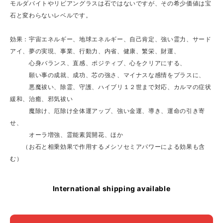
モルダバイトやリビアングラスは石ではないですが、その希少価値は宝
石と変わらないレベルです。
効果：宇宙エネルギー、地球エネルギー、自己肯定、強い霊力、サード
アイ、夢の実現、事業、行動力、内省、健康、繁栄、財運、
心身バランス、直感、ポジティブ、心をクリアにする、
願い事の成就、成功、芯の強さ、マイナスな感情をプラスに、
悪魔祓い、除霊、守護、ハイブリ１２世まで対応、カルマの症状
緩和、治癒、邪気祓い
魔除け、厄除け全体運アップ、強い金運、導き、運命の引き寄
せ、
オーラ増強、霊能素質開花、ほか
（お石と相乗効果で作用するメシソセミアパワーによる効果も含
む）
International shipping available