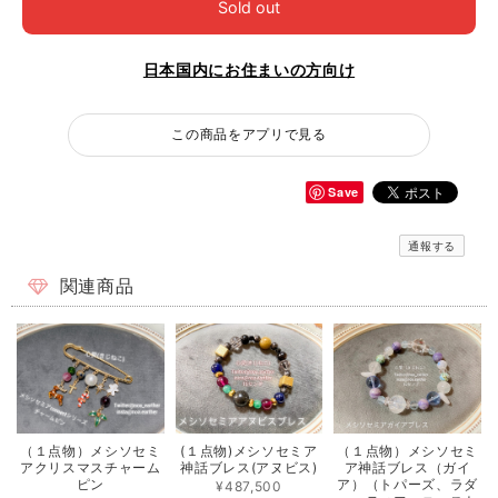
Sold out
日本国内にお住まいの方向け
この商品をアプリで見る
Save
通報する
関連商品
（１点物）メシソセミ
(１点物)メシソセミア
（１点物）メシソセミ
アクリスマスチャーム
神話ブレス(アヌビス)
ア神話ブレス（ガイ
ピン
ア）（トパーズ、ラダ
¥487,500