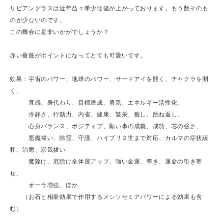
リビアングラスは近年益々希少価値が上がっております。もう数そのも
のが少ないのです。
この機会に是非いかがでしょうか？
赤い薔薇がポイントになってとても可愛いです。
効果：宇宙のパワー、地球のパワー、サードアイを開く、チャクラを開
く、
直感、身代わり、目標達成、勇気、エネルギー活性化、
冷静さ、行動力、内省、健康、繁栄、癒し、跳ね返し、
心身バランス、ポジティブ、願い事の成就、成功、芯の強さ、
悪魔祓い、除霊、守護、ハイブリ２世まで対応、カルマの症状緩
和、治癒、邪気祓い
魔除け、厄除け全体運アップ、強い金運、導き、運命の引き寄
せ、
オーラ増強、ほか
（お石と相乗効果で作用するメシソセミアパワーによる効果も含
む）