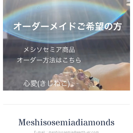
E-mail：
meshisosemia@earth-er.com