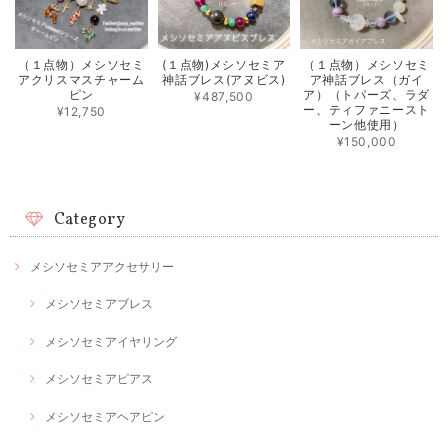
（１点物）メシソセミ
(１点物)メシソセミア
（１点物）メシソセミ
アクリスマスチャーム
神話ブレス(アヌビス)
ア神話ブレス（ガイ
ピン
ア）（トパーズ、ラダ
¥487,500
ー、ティファニースト
¥12,750
ーン他使用）
¥150,000
Category
メシソセミアアクセサリー
メシソセミアブレス
メシソセミアイヤリング
メシソセミアピアス
メシソセミアヘアピン