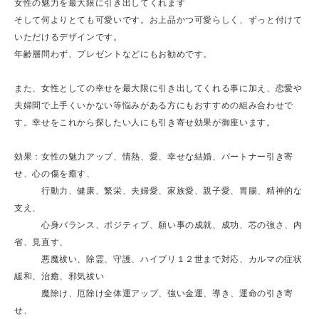
女性の魅力を最大限に引き出してくれます
そして何よりとても可愛いです。お上品かつ可愛らしく、ずっと付けて
いただけるデザインです。
年齢層問わず、プレゼントなどにもお勧めです。
また、女性としての幸せを最大限に引き出してくれる事に加え、恋愛や
夫婦間で上手くいかない等悩みがある方にもおすすめの組み合わせで
す。幸せをこれから探したい人にも引き寄せ効果が御座います。
効果：女性の魅力アップ、情熱、愛、幸せな結婚、パートナー引き寄
せ、心の傷を癒す、
行動力、健康、繁栄、夫婦愛、家族愛、親子愛、胃腸、精神的な
支え、
心身バランス、ポジティブ、願い事の成就、成功、芯の強さ、内
省、見直す、
悪魔祓い、除霊、守護、ハイブリ１２世まで対応、カルマの症状
緩和、治癒、邪気祓い
魔除け、厄除け全体運アップ、強い金運、導き、運命の引き寄
せ、