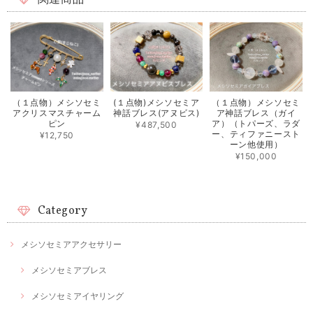
（１点物）メシソセミ
(１点物)メシソセミア
（１点物）メシソセミ
アクリスマスチャーム
神話ブレス(アヌビス)
ア神話ブレス（ガイ
ピン
ア）（トパーズ、ラダ
¥487,500
ー、ティファニースト
¥12,750
ーン他使用）
¥150,000
Category
メシソセミアアクセサリー
メシソセミアブレス
メシソセミアイヤリング