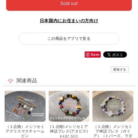
Sold out
日本国内にお住まいの方向け
この商品をアプリで見る
Save
通報する
関連商品
（１点物）メシソセミ
(１点物)メシソセミア
（１点物）メシソセミ
アクリスマスチャーム
神話ブレス(アヌビス)
ア神話ブレス（ガイ
ピン
ア）（トパーズ、ラダ
¥487,500