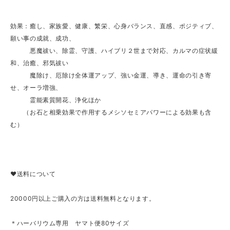
効果：癒し、家族愛、健康、繁栄、心身バランス、直感、ポジティブ、
願い事の成就、成功、
悪魔祓い、除霊、守護、ハイブリ２世まで対応、カルマの症状緩
和、治癒、邪気祓い
魔除け、厄除け全体運アップ、強い金運、導き、運命の引き寄
せ、オーラ増強、
霊能素質開花、浄化ほか
（お石と相乗効果で作用するメシソセミアパワーによる効果も含
む）
❤︎送料について
20000円以上ご購入の方は送料無料となります。
＊ハーバリウム専用 ヤマト便80サイズ