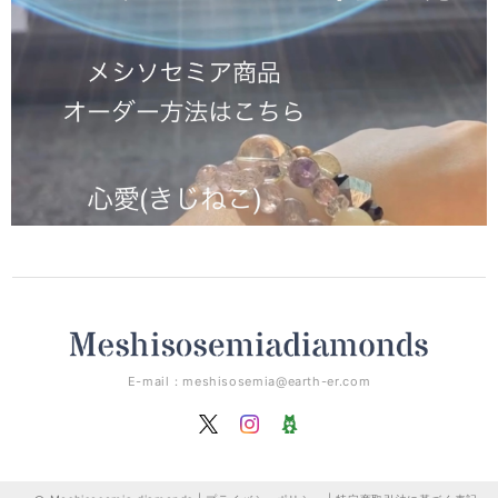
E-mail：
meshisosemia@earth-er.com