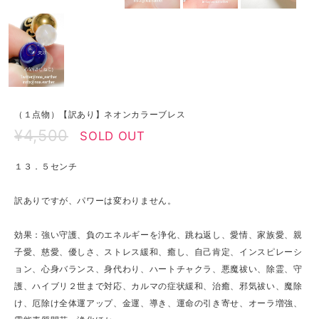
（１点物）【訳あり】ネオンカラーブレス
¥4,500
SOLD OUT
１３．５センチ
訳ありですが、パワーは変わりません。
効果：強い守護、負のエネルギーを浄化、跳ね返し、愛情、家族愛、親
子愛、慈愛、優しさ、ストレス緩和、癒し、自己肯定、インスピレーシ
ョン、心身バランス、身代わり、ハートチャクラ、悪魔祓い、除霊、守
護、ハイブリ２世まで対応、カルマの症状緩和、治癒、邪気祓い、魔除
け、厄除け全体運アップ、金運、導き、運命の引き寄せ、オーラ増強、